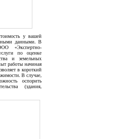
стоимость у вашей
очными данными. В
ООО «Экспертно-
услуги по оценке
ства и земельных
пыт работы начиная
зволяет в короткий
имости. В случае,
ожность оспорить
ельства (здания,