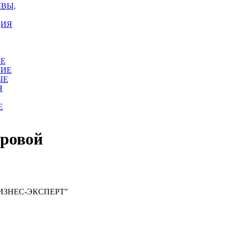
ЫВЫ,
ЦИЯ
ОЕ
НИЕ
ЫЕ
Я
Е
тровой
 БИЗНЕС-ЭКСПЕРТ"