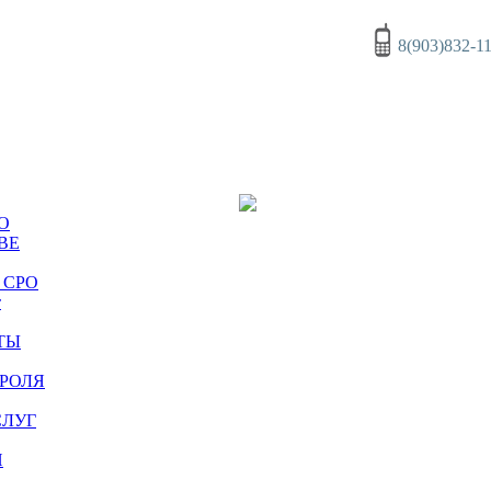
8(903)832-1
осы оспаривания
кадастровой
стоимости
О
ВЕ
о СРО
т
ТЫ
РОЛЯ
СЛУГ
И