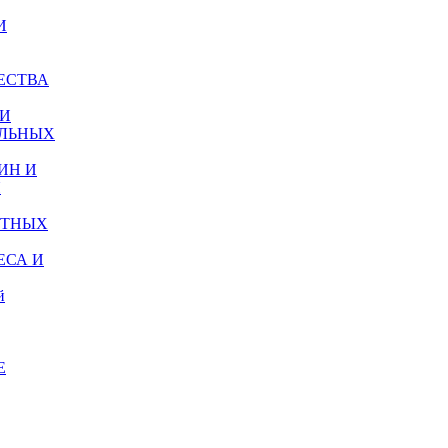
И
ЕСТВА
И
ЛЬНЫХ
ИН И
Я
РТНЫХ
ЕСА И
й
Е