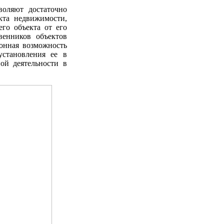
воляют достаточно
кта недвижимости,
го объекта от его
венников объектов
конная возможность
установления ее в
ой деятельности в