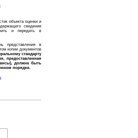
И
тик объекта оценки и
одержащего сведения
овить и передать в
ь представления в
том копии документов
еральному стандарту
я, предоставленная
лансы), должна быть
енном порядке.
в