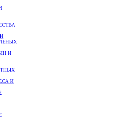
И
ЕСТВА
И
ЛЬНЫХ
ИН И
Я
РТНЫХ
ЕСА И
й
Е