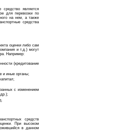
е средство является
ое для перевозки по
ного на нем, а также
анспортные средства
ъекта оценки либо сам
омпания и т.д.) могут
ра. Например:
нности (кредитование
 и иные органы;
капитал;
язанных с изменением
др.);
д.
ранспортных средств
оценки. При высоком
ложившийся в данном