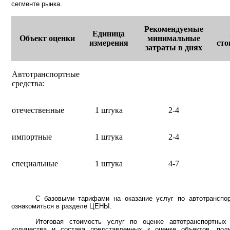
сегменте рынка.
Рекомендуемые
Единица
Объект оценки
минимальные
измерения
сто
затраты в днях
Автотранспортные
средства:
отечественные
1 штука
2-4
импортные
1 штука
2-4
специальные
1 штука
4-7
С базовыми тарифами на оказание услуг по автотранспо
ознакомиться в разделе ЦЕНЫ.
Итоговая стоимость услуг по оценке автотранспортных
количества и состава представленных к оценке объектов, пол