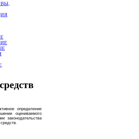
ЫВЫ,
ЦИЯ
ОЕ
НИЕ
ЫЕ
Я
Е
средств
ктивное определение
шении оцениваемого
ми законодательства
 средств.