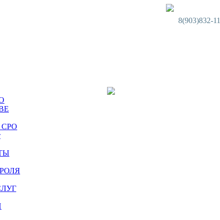
8(903)832-1
спортных средств
О
ВЕ
о СРО
т
ТЫ
РОЛЯ
СЛУГ
И