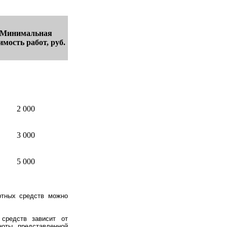
Минимальная
имость работ, руб.
2 000
3 000
5 000
ртных средств можно
 средств зависит от
ноты представленной