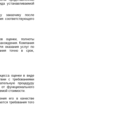
ида устанавливаемой
у заказчику после
ия соответствующего
ов оценки, полноты
нахождения. Компания
я оказания услуг по
ания точно в срок,
оцесса оценки в виде
твии с требованиями
зательную процедуру
 от функционального
аемой стоимости.
ения его в качестве
аются требования того