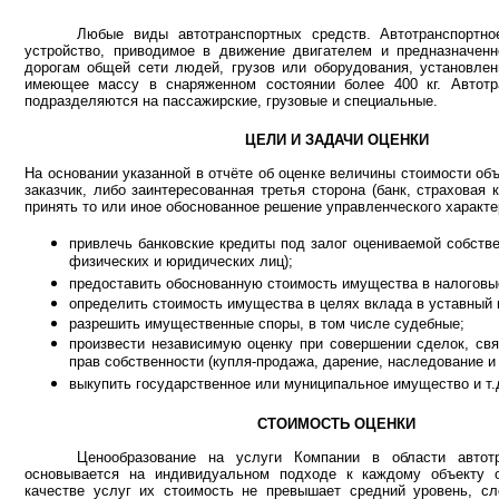
Любые виды автотранспортных средств. Автотранспортно
устройство, приводимое в движение двигателем и предназначенн
дорогам общей сети людей, грузов или оборудования, установлен
имеющее массу в снаряженном состоянии более 400 кг. Автотр
подразделяются на пассажирские, грузовые и специальные.
ЦЕЛИ И ЗАДАЧИ ОЦЕНКИ
На основании указанной в отчёте об оценке величины стоимости об
заказчик, либо заинтересованная третья сторона (банк, страховая к
принять то или иное обоснованное решение управленческого характе
привлечь банковские кредиты под залог оцениваемой собстве
физических и юридических лиц);
предоставить обоснованную стоимость имущества в налоговые
определить стоимость имущества в целях вклада в уставный 
разрешить имущественные споры, в том числе судебные;
произвести независимую оценку при совершении сделок, св
прав собственности (купля-продажа, дарение, наследование и 
выкупить государственное или муниципальное имущество и т.
СТОИМОСТЬ ОЦЕНКИ
Ценообразование на услуги Компании в области автот
основывается на индивидуальном подходе к каждому объекту 
качестве услуг их стоимость не превышает средний уровень, с