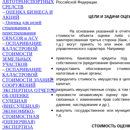
АВТОТРАНСПОРТНЫХ
Российской Федерации.
СРЕДСТВ
–
ОЦЕНКА БИЗНЕСА И
ЦЕЛИ И ЗАДАЧИ ОЦЕ
АКЦИЙ
–
Оценка для целей
страхования и
На основании указанной в отчёт
перестрахования
стоимости объекта оценки либо с
CRN/COR и ACV
заинтересованная третья сторона (банк,
–
ОСПАРИВАНИЕ
т.д.) могут принять то или иное об
КАДАСТРОВОЙ
управленческого характера. Например:
СТОИМОСТИ
привлечь банковские кредиты под 
ЗЕМЕЛЬНЫХ
собственности (кредитование физических
УЧАСТКОВ
предоставить обоснованную стои
–
ОСПАРИВАНИЕ
налоговые и иные органы;
КАДАСТРОВОЙ
определить стоимость имущества в цел
СТОИМОСТИ ЗДАНИЙ/
капитал;
СООРУЖЕНИЙ
разрешить имущественные споры, в том 
ЭКСПЕРТИЗА ОТЧЕТОВ
произвести независимую оценку при 
ОБ ОЦЕНКЕ
связанных с изменением прав собственн
СУДЕБНАЯ
дарение, наследование и др.);
(ВНЕСУДЕБНАЯ)
выкупить государственное или муници
ЭКОНОМИКО-
т.д.
СТОИМОСТНАЯ
(ОЦЕНОЧНАЯ)
СТОИМОСТЬ ОЦЕН
ЭКСПЕРТИЗА