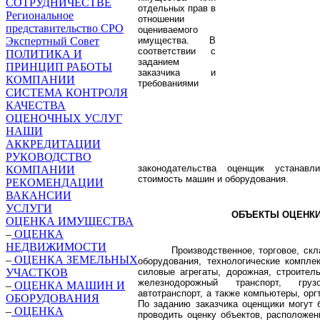
СОТРУДНИЧЕСТВЕ
отдельных прав в
Региональное
отношении
представительство СРО
оцениваемого
Экспертный Совет
имущества. В
соответствии с
ПОЛИТИКА И
заданием
ПРИНЦИП РАБОТЫ
заказчика и
КОМПАНИИ
требованиями
СИСТЕМА КОНТРОЛЯ
КАЧЕСТВА
ОЦЕНОЧНЫХ УСЛУГ
НАШИ
АККРЕДИТАЦИИ
РУКОВОДСТВО
законодательства оценщик устанавли
КОМПАНИИ
стоимость машин и оборудования.
РЕКОМЕНДАЦИИ
ВАКАНСИИ
УСЛУГИ
ОБЪЕКТЫ ОЦЕНК
ОЦЕНКА ИМУЩЕСТВА
–
ОЦЕНКА
НЕДВИЖИМОСТИ
Производственное, торговое, скл
–
ОЦЕНКА ЗЕМЕЛЬНЫХ
оборудования, технологические компле
силовые агрегаты, дорожная, строитель
УЧАСТКОВ
железнодорожный транспорт, гру
–
ОЦЕНКА МАШИН И
автотранспорт, а также компьютеры, оргт
ОБОРУДОВАНИЯ
По заданию заказчика оценщики могут 
–
ОЦЕНКА
проводить оценку объектов, расположе